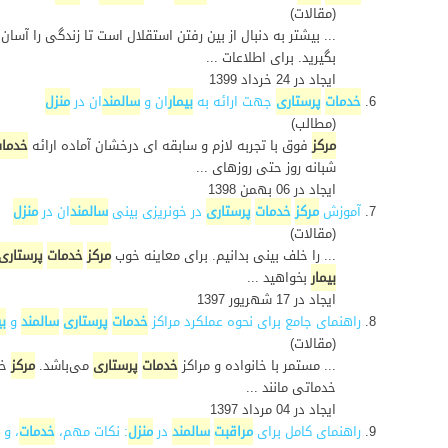
(مقالات)
... بیشتر به دنبال از بین رفتن استقلال است تا زندگی را آسا
بگیرید. برای اطلاعات ...
ایجاد در 24 خرداد 1399
6.
خدمات
پرستاری
جهت ارائه به
بیمار
ان و
سالمند
ان در
منزل
(مطالب)
مرکز
فوق با تجربه لازم و سابقه ای درخشان آماده ارائه
خدما
شبانه روز حتی روزهای ...
ایجاد در 06 بهمن 1398
7.
آموزش
مرکز
خدمات
پرستاری
در خونریزی بینی
سالمند
ان در
منزل
(مقالات)
... را خلف بینی بدانیم. برای معاینه خوب
مرکز
خدمات
پرستاری
بیمار
بخواهید ...
ایجاد در 17 شهریور 1397
8.
راهنمای جامع برای نحوه عملکرد مراکز
خدمات
پرستاری
سالمند
و
بی
(مقالات)
... مستمر با خانواده و مراکز
خدمات
پرستاری
می‌باشد.
مرکز
خد
خدماتی مانند ...
ایجاد در 04 مرداد 1397
9.
راهنمای کامل برای
مراقبت
سالمند
در
منزل
: نکات مهم،
خدمات
، و 