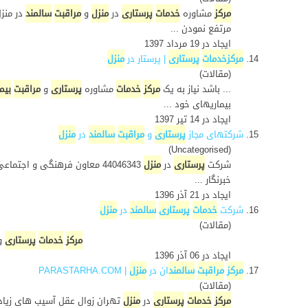
مرکز
مشاوره
خدمات
پرستاری
در
منزل
و
مراقبت
سالمند
در منز
مرتفع نمودن ...
ایجاد در 19 مرداد 1397
14.
مرکز
خدمات
پرستاری
| پرستار در
منزل
(مقالات)
... باشد نیاز به یک
مرکز
خدمات
مشاوره
پرستاری
و
مراقبت
بیما
بیماریهای خود ...
ایجاد در 14 تیر 1397
15.
شرکتهای مجاز
پرستاری
و
مراقبت
سالمند
در
منزل
(Uncategorised)
شرکت
پرستاری
در
منزل
44046343 معاون فرهنگی و اجتماعی سازمان نظام پرستاری ایران از اعلام مراكز مجاز مشاوره و ارائه
خبرنگار ...
ایجاد در 21 آذر 1396
16.
شرکت
خدمات
پرستاری
سالمند
در
منزل
(مقالات)
مرکز
خدمات
پرستاری
و
ایجاد در 06 آذر 1396
17.
مرکز
مراقبت
سالمند
ان در
منزل
| PARASTARHA.COM
(مقالات)
مرکز
خدمات
پرستاری
در
منزل
تهران زوال عقل آسیب های زیادی 