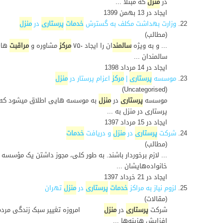
در
منزل
که مبتلا ...
ایجاد در 13 بهمن 1399
22.
وزارت بهداشت مکلف به گسترش
خدمات
پرستاری
در
منزل
(مطالب)
... و به ویژه
سالمند
ان را ایجاد ۷۵۰
مرکز
مشاوره و
مراقبت
ها
سالمندان ...
ایجاد در 14 مرداد 1398
23.
موسسه
پرستاری
|
مرکز
اعزام پرستار در
منزل
(Uncategorised)
موسسه
پرستاری
در
منزل
به موسسه هایی اطلاق میشود که د
پرستاری در منزل به ...
ایجاد در 15 مرداد 1397
24.
شرکت
پرستاری
در
منزل
و دریافت
خدمات
(مطالب)
... لازم برخوردار باشند. به طور کلی، مجوز داشتن یک مؤسسه
خانواده‌هایشان ...
ایجاد در 21 خرداد 1397
25.
لزوم نیاز به مراکز
خدمات
پرستاری
در
منزل
تهران
(مقالات)
شرکت
پرستاری
در
منزل
امروزه تغییر سبک زندگی مردم، کم
افزایش هزینه‌ها ...