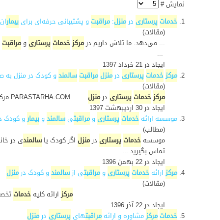
نمایش #
1.
خدمات
پرستاری
در
منزل
:
مراقبت
و پشتیبانی حرفه‌ای برای
بیمار
ان
(مقالات)
... می‌دهد. ما تلاش داریم در
مرکز
خدمات
پرستاری
و
مراقبت
...
ایجاد در 21 خرداد 1397
2.
مرکز
خدمات
پرستاری
در
منزل
مراقبت
سالمند
و کودک در منزل به ص
(مقالات)
مرکز
خدمات
پرستاری
در
منزل
PARASTARHA.COM مرکز خدمات پرستاری در منزل مرکز خدمات پرستاری در منزل 44046343-021 مرکز خدمات پرستاری در منزل شامل
ایجاد در 30 ارديبهشت 1397
3.
موسسه ارائه
خدمات
پرستاری
و
مراقبت
ی
سالمند
و
بیمار
و کودک د
(مطالب)
موسسه
خدمات
پرستاری
در
منزل
اگر کودک یا
سالمند
ی در خان
تماس بگیرید ...
ایجاد در 22 بهمن 1396
4.
مرکز
ارائه
خدمات
پرستاری
و
مراقبت
ی از
سالمند
و کودک در
منزل
(مقالات)
مرکز
ارائه کلیه
خدمات
تخص
ایجاد در 22 آذر 1396
5.
خدمات
مرکز
مشاوره و ارائه
مراقبت
های
پرستاری
در
منزل