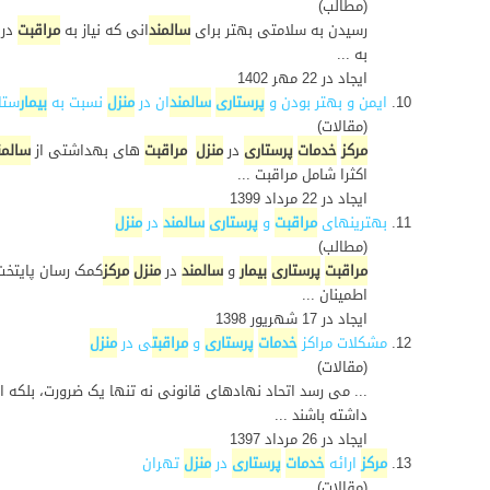
(مطالب)
رسیدن به سلامتی بهتر برای
سالمند
انی که نیاز به
مراقبت
در
به ...
ایجاد در 22 مهر 1402
10.
ایمن و بهتر بودن و
پرستاری
سالمند
ان در
منزل
نسبت به
بیمار
ستا
(مقالات)
مرکز
خدمات
پرستاری
در
منزل
مراقبت
های بهداشتی از
سالمن
اکثرا شامل مراقبت ...
ایجاد در 22 مرداد 1399
11.
بهترینهای
مراقبت
و
پرستاری
سالمند
در
منزل
(مطالب)
مراقبت
پرستاری
بیمار
و
سالمند
در
منزل
مرکز
کمک رسان پایتخت 
اطمینان ...
ایجاد در 17 شهریور 1398
12.
مشکلات مراکز
خدمات
پرستاری
و
مراقبت
ی در
منزل
(مقالات)
... می رسد اتحاد نهادهای قانونی نه تنها یک ضرورت، بلکه اجت
داشته باشند ...
ایجاد در 26 مرداد 1397
13.
مرکز
ارائه
خدمات
پرستاری
در
منزل
تهران
(مقالات)