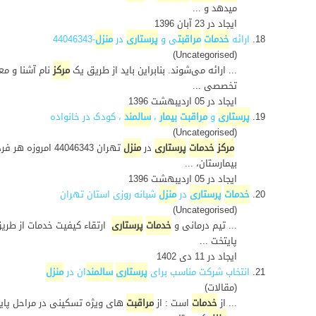
میدهد و ...
ایجاد در 23 آبان 1396
18.
ارائه
خدمات
مراقبت
ی و
پرستاری
در
منزل
-44046343
(Uncategorised)
... ارائه می‌شوند. بنابراین باید از طریق یک
مرکز
نام آشنا و معت
تخصصی ...
ایجاد در 05 ارديبهشت 1396
19.
پرستاری
و
مراقبت
بیمار
،
سالمند
، کودک در خانواده
(Uncategorised)
مرکز
خدمات
پرستاری
در
منزل
تهران 44046343 امروزه هر فردی ممکن است درگیرمشکلات
بیمارستان، ...
ایجاد در 05 ارديبهشت 1396
20.
خدمات
پرستاری
در
منزل
شبانه روزی استان تهران
(Uncategorised)
... تیم درمانی و
خدمات
پرستاری
ارتقاء کیفیت خدمات از طریق
پایتخت ...
ایجاد در 11 دی 1402
21.
انتخاب شرکت مناسب برای
پرستاری
سالمند
ان در
منزل
(مقالات)
... از
خدمات
است : از
مراقبت
های ویژه تسکینی در مراحل پای