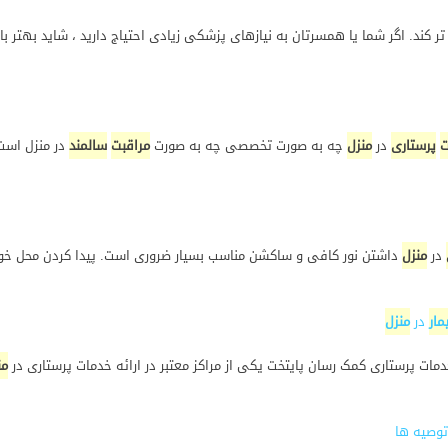
ن تر کند. اگر شما یا همسرتان به نیازهای پزشکی زیادی احتیاج دارید ، شاید بهتر ب
ت
پرستاری
در
منزل
چه به صورت تخصصی چه به صورت
مراقبت
سالمند
در منزل است
در
منزل
داشتن نور کافی و ساکشن مناسب بسیار ضروری است. پیدا کردن محل خونریز
مار
در
منزل
مات پرستاری کمک رسان پایتخت یکی از مراکز معتبر در ارائه خدمات پرستاری در
من
توصیه ها