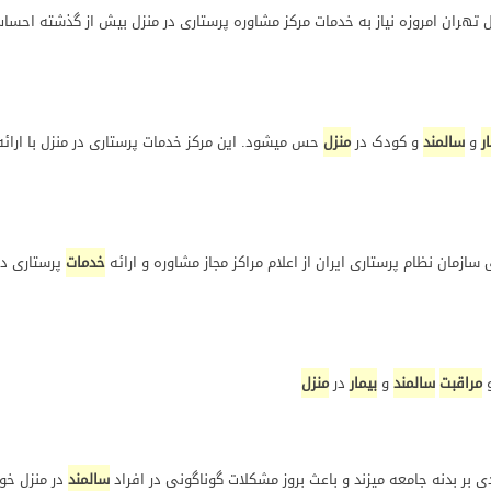
ل تهران امروزه نیاز به خدمات مرکز مشاوره پرستاری در منزل بیش از گذشته احس
ر
و
سالمند
و کودک در
منزل
حس میشود. این مرکز خدمات پرستاری در منزل با ارائ
خدمات
پرستاری در 
مراقبت
سالمند
و
بیمار
در
منزل
/www.parastarha.com/ ...
بر بدنه جامعه میزند و باعث بروز مشکلات گوناگونی در افراد
سالمند
در منزل خوا