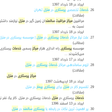
ایجاد در 18 خرداد 1397
26.
خدمات
تخصصی
پرستاری
در
منزل
تهران
(مقالات)
مراقبین
مرکز
مراقبت
سالمند
ان زمین گیر در
منزل
نسبت به ...
ایجاد در 18 خرداد 1397
27.
علت نیاز مراکز
خدمات
پرستاری
در
منزل
| موسسه پرستاری در منزل
(مطالب)
موسسه
پرستاری
راه اندازی هزار
مرکز
رسمی
خدمات
پرستاری 
می‌کشیدند ...
ایجاد در 17 خرداد 1397
28.
لزوم ساماندهی مراکز
خدمات
پرستاری
در
منزل
(مقالات)
مرکز
پرستاری
در
منزل
معا
ایجاد در 18 ارديبهشت 1397
29.
تقسیم کار در
منزل
برای
پرستاری
بیمار
در منزل
(مقالات)
خدمات
پرستاري در
منزل
خدمات پرستاري در منزل کار يک نفر نيست. هيچ کس توان نگهداري اين
ایجاد در 13 اسفند 1396
30.
پر اهمیت ترین نکات در رابطه با
پرستاری
سالمند
در
منزل