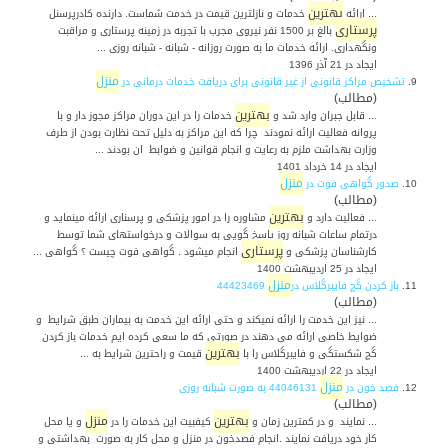
بهترین
... ارائه
خدمات و نازلترین قیمت در خدمت شماست. دارنده کادرپرسنل
پرستاری
بالغ بر 1500 نفر نیروی مجرب با تجربه در زمینه پرستاری و مراقبت
ونگهداری. ارائه خدمات ما به صورت روزانه - شبانه - شبانه روزی ...
ایجاد در 21 آذر 1396
منزل
9.
تشخیص مراکز قانونی از غیر قانونی برای دریافت خدمات درمانی در
(مطالب)
بهترین
... قابل جبران وارد شد و
خدمات را در این دوران مراکز مجوز دار و با
پروانه فعالیت ارائه نمودند چرا که این مراکز به دلیل تحت نظارت بودن از طرف
وزارت بهداشت ملزم به رعایت و انجام قوانین و ضوابط ان بودند ...
ایجاد در 14 خرداد 1401
منزل
10.
صدور گواهی فوت در
(مطالب)
بهترین
... فعالیت دارد و
مشاوره را در امور پزشکی و پرسناری ارائه مینماید و
درتمام ساعات شبانه روز پاسخ گویی به سوالات و درخواستهای شما توسط
پرستاری
کارشناسان پزشکی و
انجام میشود . گواهی فوت چیست ؟ گواهی ...
ایجاد در 25 ارديبهشت 1400
منزل
11.
باز کردن گچ فایبرگلاس در
44423469
(مطالب)
... نیز این خدمت را ارائه نمیکند و حتی ارائه این خدمت به بیماران طبق شرایط و
ضوایط خاصی ارائه می دهند در صورتی که ما سعی کرده ایم خدمات باز کردن
بهترین
گچ شکستگی و فایبرگلاس را با
قیمت و راحترین شرایط به ...
ایجاد در 22 ارديبهشت 1400
منزل
12.
فصد خون در
44046131 به صورت شبانه روزی
(مطالب)
بهترین
منزل
... نمایند و در کمترین زمان و
کیفبیت این خدمات را در
و یا محل
کار خود دریافت نمایند .انجام فصدخون در منزل و محل کار به صورت بهداشتی و