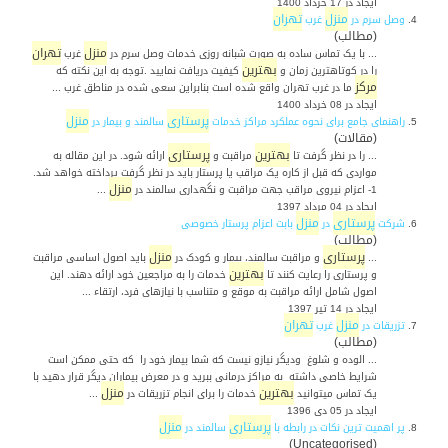
ایجاد در 17 خرداد 1400
منزل
تهران
4.
وصل سرم در
غرب
(مطالب)
منزل
تهران
... با یک تماس ساده به صورت شبانه روزی خدمات وصل سرم در
غرب
بهترین
را در کوتاهترین زمان و
کیفیت دریافت نمایید .توجه به این نکته که
مرکز
ما در غرب تهران واقع شده است بنابراین سعی شده در مناطق غرب ...
ایجاد در 08 خرداد 1400
پرستاری
منزل
5.
راهنمای جامع برای نحوه عملکرد مراکز خدمات
سالمند و بیمار در
(مقالات)
بهترین
پرستاری
... را در نظر گرفت تا
مراقبت و
ارائه شود. در این مقاله به
مواردی که قبل از کاره یک مراقب یا پرستار باید در نظر گرفت پرداخته خواهد شد.
منزل
1- اعزام نیروی مراقب جهت مراقبت و نگهداری سالمند در
...
ایجاد در 04 مرداد 1397
پرستاری
منزل
6.
شرکت
در
بابت اعزام پرستار خصوصی
(مطالب)
پرستاری
منزل
...
و مراقبت سالمند، بیمار و کودک در
باید اصول اساسی مراقبت
بهترین
و پرستاری را رعایت کنند تا
خدمات را به مراجعین خود ارائه دهند. این
اصول شامل ارائه مراقبت به موقع و متناسب با نیازهای فرد، ارتقاء ...
ایجاد در 14 تیر 1397
منزل
تهران
7.
تزریقات در
غرب
(مطالب)
... الوده و شلوغ ودیگر نیازو نیست که شما بیمار خود را که حتی ممکن است
شرایط خاصی داشته به مراکز درمانی ببرید و در معرض بیماران دیگر قرار دهید با
بهترین
منزل
یک تماس میتوانید
خدمات را برای انجام تزریقات در
...
ایجاد در 05 دی 1396
پرستاری
منزل
8.
پر اهمیت ترین نکات در رابطه با
سالمند در
(Uncategorised)