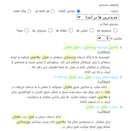
وضعیت جستجو
ترتیب:
تمامی کلمات
هر کلمه ای
واژه مهم:
جستجو تنها در :
مجموعه ها
تماس ها
مقاله ها
خبرخوان ها
Tags
نمایش #
بهترین
پرستاری
منزل
تهران
1.
موسسه
در
(مطالب)
پرستاری
منزل
بهترین
"موسسه ما با ارائه خدمات
حرفه‌ای در
،
مراقبت و توجه
حرفه‌ای را برای عزیزانتان فراهم می کند. برخورداری از تیمی مجرب و متخصص از
پرستاران و مراقبان حاضر در منزل، به شما اطمینان می دهد که ...
ایجاد در 19 تیر 1397
منزل
تهران
2.
تزریقات-وصل سرم در
شرق
77248708
(مطالب)
تهران
... ارائه نماید و ساکنین شرق
میتوانند با تماس با ما خدمات تزریقات در
منزل
را برای بیمار خود درمحدوده شرق و شمال شرق تهران در کوتاهترین زمان
بهترین
و
کیفیت دریافت نمایید .ما برای راحتی بیماران و درخواست ...
ایجاد در 21 اسفند 1400
منزل
تهران
3.
درمان در
غرب
(مطالب)
منزل
تهران
ارائه خدمات درمان در
غرب
بهترین
پرستاری
برای بیماران در سریعترین زمان وبا
کادر مجرب پزشکی و
شبانه روزی انجام میگردد.طرح درمان در ...