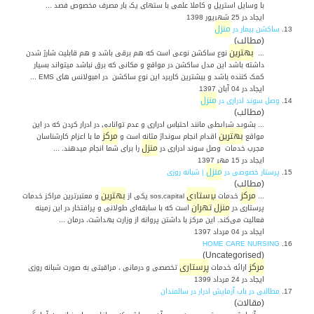
با وسایل استریل و کاملا علمی با ستهای یک بار مصرف مخصوص فصد ...
ایجاد در 25 شهریور 1398
منزل
13.
ساکشن بیمار در
(مطالب)
بهترین
...
نوع ساکشن نوعی است که هم برقی باشد و هم قابلیت شارژ شدن
داشته باشد این مدل ساکشن در مواقع و مکانی که برق نباشد میتواند بسیار
کمک کننده باشد و بیشترین کاربرد این نوع ساکشن در امبولانس های EMS ...
ایجاد در 04 آبان 1397
منزل
14.
وصل سوند ادراری در
(مطالب)
... بشوید شرایطی مانند احتباس ادراری و عدم توانایی در ادرار کردن که در این
بهترین
مرکز
مواقع
اقدام انجام سونداژ مثانه است و
ما با اعزام کارشناسان
منزل
مجرب خدمات وصل سوند ادراری در
را برای شما انجام میدهند. ...
ایجاد در 15 مهر 1397
منزل
15.
پرستار خصوصی در
| شبانه روزی
(مطالب)
مرکز
پرستاری
بهترین
...
خدمات
sos,capital یکی از
و معتبرترین مراکز خدمات
منزل
تهران
پرستاری در
است که با سابقه‌ای طولانی و پرافتخار در این زمینه
فعالیت می‌کند. این مرکز با داشتن پروانه از وزارت بهداشت، درمان ...
ایجاد در 04 مرداد 1397
HOME CARE NURSING
16.
(Uncategorised)
مرکز
پرستاری
ارائه خدمات
تخصصی و درمانی ، مراقبتی به صورت شبانه روزی
ایجاد در 24 مرداد 1399
17.
مطالبی در باب آزمایش ادرار در سالمندان
(مقالات)