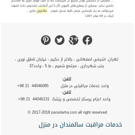
... آزمایش در دسترس بودن سریع آن می‌باشد که در اغلب موارد نیازی به آمادگی
خاصی ندارد. بسیاری از بیماری‌های کلیوی اگر با این آزمایش تشخیص داده نشوند
بهترین
می‌توانند به یک نارسایی مزمن کلیه تبدیل شوند.
نتایج ...
ایجاد در 09 مهر 1397
تهران، اشرفی اصفهانی ، بالاتر از حکیم ، خیابان ناطق نوری ،
جنب شهرداری ، مجتمع شمیم ، ط 5 ، واحد37
تلفن:
واحد خدمات مراقبتی در منزل 44046085 21 98+
تلفن:
واحد اعزام پرستار تخصصی و پزشک 44046131 21 98+
© 2017-2018
all right reserved
parastarha.com
خدمات مراقبت سالمندان در منزل