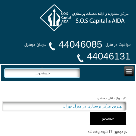
44046085
مراقبت در منزل
درمان درمنزل
44046131
0
کلید واژه های جستجو
جستجو
17
در مجموع:
نتیجه یافت شد