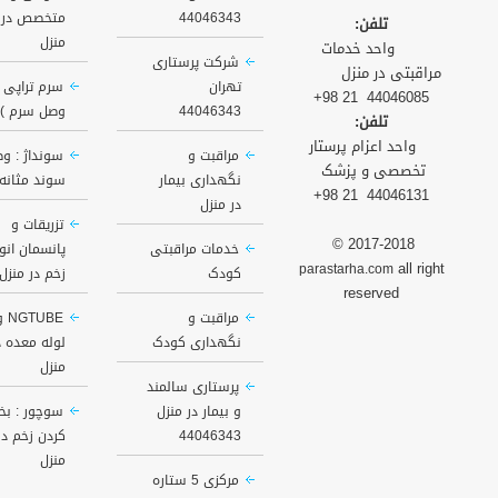
44046343
متخصص در
تلفن:
منزل
واحد خدمات
شرکت پرستاری
مراقبتی در منزل
تهران
سرم تراپی (
44046085 21 98+
44046343
وصل سرم )
تلفن:
واحد اعزام پرستار
مراقبت و
سونداژ : و
تخصصی و پزشک
نگهداری بیمار
سوند مثانه
44046131 21 98+
در منزل
تزریقات و
© 2017-2018
خدمات مراقبتی
پانسمان انوا
all right
parastarha.com
کودک
زخم در منزل
reserved
مراقبت و
UBE
نگهداری کودک
لوله معده د
منزل
پرستاری سالمند
و بیمار در منزل
سوچور : بخ
44046343
کردن زخم در
منزل
مرکزی 5 ستاره