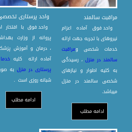
واحد پرستاری تخصصی
مراقبت سالمند
واحد فوق با افتخار اخ
واحد فوق آماده اعزام
پروانه از وزارت بهداش
نیروهای با تجربه جهت ارائه
،
درمان و آموزش پزشک
خدمات شخصی
و
مراقبت
آماده ارائه کلیه
خدماا
سالمند در منزل
، رسیدگی
پرستاری در منزل
به صور
به کلیه اطوار و نیازهای
شبانه روزی است .
شخصی سالمند در منزل
میباشد.
ادامه مطلب
ادامه مطلب