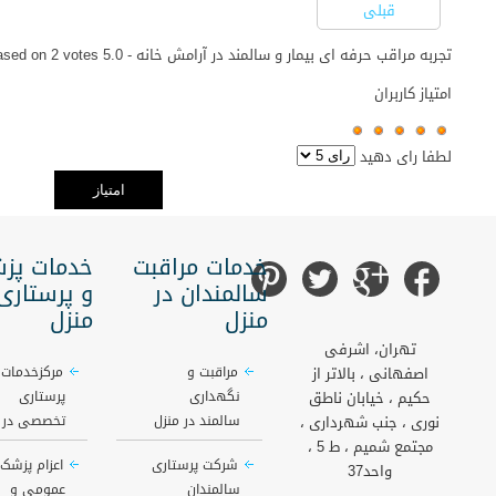
قبلی
تجربه مراقب حرفه ای بیمار و سالمند در آرامش خانه
-
5.0
out of
votes
2
ased on
امتیاز کاربران
لطفا رای دهید
خدمات مراقبت
خدمات پز
سالمندان در
و پرستاری
منزل
منزل
تهران، اشرفی
اصفهانی ، بالاتر از
مراقبت و
مرکزخدمات
حکیم ، خیابان ناطق
نگهداری
پرستاری
نوری ، جنب شهرداری ،
سالمند در منزل
تخصصی در م
مجتمع شمیم ، ط 5 ،
شرکت پرستاری
اعزام پزشک
واحد37
سالمندان
عمومی و