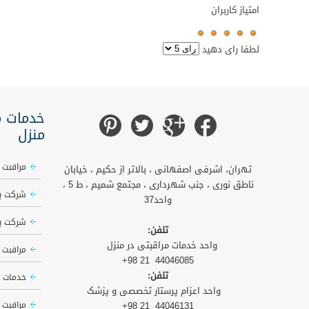
امتیاز کاربران
لطفا رای دهید
خدمات م
منزل
مراقبت 
تهران، اشرفی اصفهانی ، بالاتر از حکیم ، خیابان
ناطق نوری ، جنب شهرداری ، مجتمع شمیم ، ط 5 ،
شرکت پرست
واحد37
شرکت پرست
تلفن:
واحد خدمات مراقبتی در منزل
مراقبت 
44046085 21 98+
تلفن:
خدمات 
واحد اعزام پرستار تخصصی و پزشک
44046131 21 98+
مراقبت 