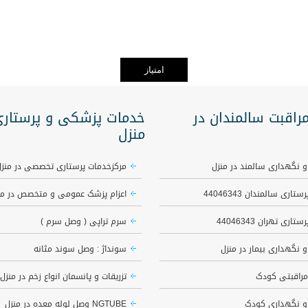
راقبت سالمندان در
خدمات پزشکی و پرستاری
منزل
و نگهداری سالمند در منزل
مرکزخدمات پرستاری تخصصی در منز
اری سالمندان 44046343
اعزام پزشک عمومی و متخصص در من
اری تهران 44046343
سرم تراپی ( وصل سرم )
و نگهداری بیمار در منزل
سونداژ : وصل سوند مثانه
مراقبتی کودک
تزریقات و پانسمان انواع زخم در منزل
و نگهداری کودک
NGTUBE وصل لوله معده در منزل