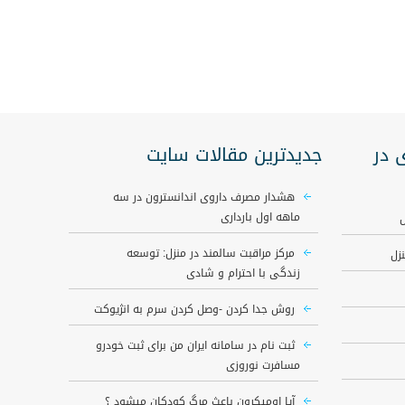
 در
جدیدترین مقالات سایت
هشدار مصرف داروی اندانسترون در سه
ماهه اول بارداری
ل
مرکز مراقبت سالمند در منزل: توسعه
زل
زندگی با احترام و شادی
روش جدا کردن -وصل کردن سرم به انژیوکت
ثبت نام در سامانه ایران من برای ثبت خودرو
مسافرت نوروزی
آیا اومیکرون باعث مرگ کودکان میشود ؟